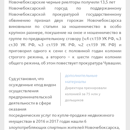
Новочебоксарские черные риелторы получили 13,5 лет
Новочебоксарский горсуд по поддержанному
Новочебоксарской прокуратурой государственному
обвинению признал двух горожан Новочебоксарска
виновными по статьям за мошенничество в особо
крупном размере, покушение на оное и мошенничество в
группе по предварительному сговору (ч.4 ст.159 УК РФ, ч.3
ст.30 УК РФ, ч.3 ст.159 УК РФ, ч.2 ст.159 УК РФ) и
приговорил одного к семи с половиной годам колонии
строгого режима, а второго – к шести годам колонии
общего режима, об этом повествует прокуратура Чувашии.
дополнительные
Суд установил, что
материалы
осужденные «под видом
Директора премировали
осуществления
колонией за 75 млн у
предпринимательской
дольщиков
деятельности в сфере
оказания
посреднических услуг по купле-продаже недвижимого
имущества» в 2016 и 2017 годах нашли 6
злоупотребляющих спиртным жителей Новочебоксарска,