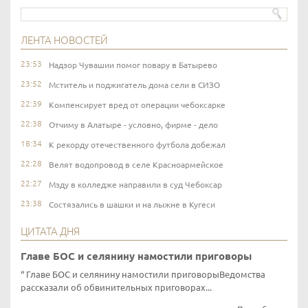
ЛЕНТА НОВОСТЕЙ
23:53
Надзор Чувашии помог повару в Батырево
23:52
Мститель и поджигатель дома сели в СИЗО
22:39
Компенсирует вред от операции чебоксарке
22:38
Отчиму в Алатыре - условно, фирме - дело
18:34
К рекорду отечественного футбола добежал
22:28
Велят водопровод в селе Красноармейское
22:27
Мзду в колледже направили в суд Чебоксар
23:38
Состязались в шашки и на лыжне в Кугеси
ЦИТАТА ДНЯ
Главе БОС и селянину намостили приговоры
Главе БОС и селянину намостили приговорыВедомства
рассказали об обвинительных приговорах...