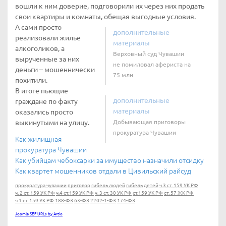
вошли к ним доверие, подговорили их через них продать
свои квартиры и комнаты, обещая выгодные условия.
А сами просто
дополнительные
реализовали жилье
материалы
алкоголиков, а
Верховный суд Чувашии
вырученные за них
не помиловал афериста на
деньги – мошеннически
75 млн
похитили.
В итоге пьющие
дополнительные
граждане по факту
материалы
оказались просто
выкинутыми на улицу.
Добывающая приговоры
прокуратура Чувашии
Как жилищная
прокуратура Чувашии
Как убийцам чебоксарки за имущество назначили отсидку
Как квартет мошенников отдали в Цивильский райсуд
прокуратура чувашии
приговор
гибель людей
гибель детей
ч.3 ст. 159 УК РФ
ч. 2 ст. 159 УК РФ
ч.4 ст.159 УК РФ
ч. 3 ст. 30 УК РФ
ст.159 УК РФ
ст. 57 ЖК РФ
ч.1 ст. 159 УК РФ
188-ФЗ
63-ФЗ
2202-1-ФЗ
174-ФЗ
Joomla SEF URLs by Artio