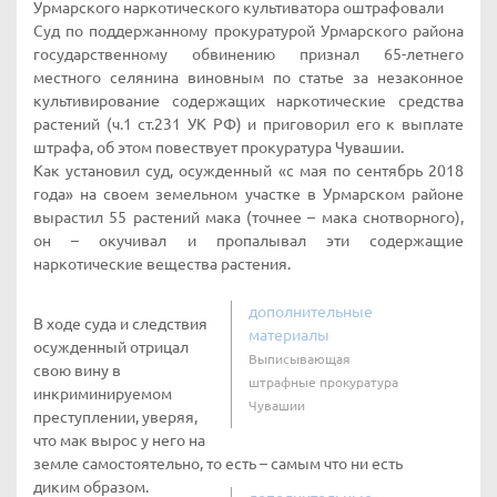
Урмарского наркотического культиватора оштрафовали
Суд по поддержанному прокуратурой Урмарского района
государственному обвинению признал 65-летнего
местного селянина виновным по статье за незаконное
культивирование содержащих наркотические средства
растений (ч.1 ст.231 УК РФ) и приговорил его к выплате
штрафа, об этом повествует прокуратура Чувашии.
Как установил суд, осужденный «с мая по сентябрь 2018
года» на своем земельном участке в Урмарском районе
вырастил 55 растений мака (точнее – мака снотворного),
он – окучивал и пропалывал эти содержащие
наркотические вещества растения.
дополнительные
В ходе суда и следствия
материалы
осужденный отрицал
Выписывающая
свою вину в
штрафные прокуратура
инкриминируемом
Чувашии
преступлении, уверяя,
что мак вырос у него на
земле самостоятельно, то есть – самым что ни есть
диким образом.