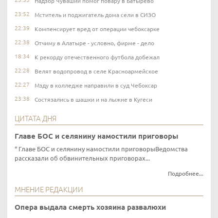
Надзор Чувашии помог повару в Батырево
23:52
Мститель и поджигатель дома сели в СИЗО
22:39
Компенсирует вред от операции чебоксарке
22:38
Отчиму в Алатыре - условно, фирме - дело
18:34
К рекорду отечественного футбола добежал
22:28
Велят водопровод в селе Красноармейское
22:27
Мзду в колледже направили в суд Чебоксар
23:38
Состязались в шашки и на лыжне в Кугеси
ЦИТАТА ДНЯ
Главе БОС и селянину намостили приговоры
Главе БОС и селянину намостили приговорыВедомства
рассказали об обвинительных приговорах...
Подробнее...
МНЕНИЕ РЕДАКЦИИ
Опера выдала смерть хозяина развалюхи