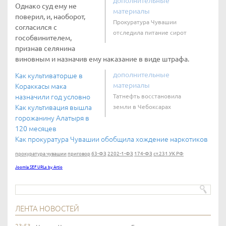
дополнительные
Однако суд ему не
материалы
поверил, и, наоборот,
Прокуратура Чувашии
согласился с
отследила питание сирот
гособвинителем,
признав селянина
виновным и назначив ему наказание в виде штрафа.
дополнительные
Как культиваторше в
материалы
Кораккасы мака
назначили год условно
Татнефть восстановила
Как культивация вышла
земли в Чебоксарах
горожанину Алатыря в
120 месяцев
Как прокуратура Чувашии обобщила хождение наркотиков
прокуратура чувашии
приговор
63-ФЗ
2202-1-ФЗ
174-ФЗ
ст.231 УК РФ
Joomla SEF URLs by Artio
ЛЕНТА НОВОСТЕЙ
23:53