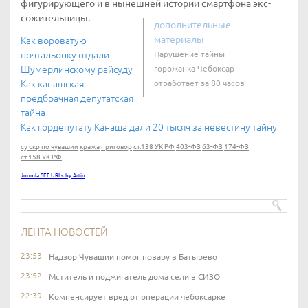
фигурирующего и в нынешней истории смартфона экс-
сожительницы.
дополнительные
материалы
Как вороватую
почтальонку отдали
Нарушение тайны
Шумерлинскому райсуду
горожанка Чебоксар
Как канашская
отработает за 80 часов
предбрачная депутатская
тайна
Как гордепутату Канаша дали 20 тысяч за невестину тайну
су скр по чувашии
кража
приговор
ст.138 УК РФ
403-ФЗ
63-ФЗ
174-ФЗ
ст.158 УК РФ
Joomla SEF URLs by Artio
ЛЕНТА НОВОСТЕЙ
23:53
Надзор Чувашии помог повару в Батырево
23:52
Мститель и поджигатель дома сели в СИЗО
22:39
Компенсирует вред от операции чебоксарке