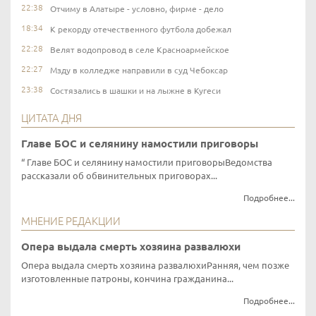
22:38
Отчиму в Алатыре - условно, фирме - дело
18:34
К рекорду отечественного футбола добежал
22:28
Велят водопровод в селе Красноармейское
22:27
Мзду в колледже направили в суд Чебоксар
23:38
Состязались в шашки и на лыжне в Кугеси
ЦИТАТА ДНЯ
Главе БОС и селянину намостили приговоры
Главе БОС и селянину намостили приговорыВедомства
рассказали об обвинительных приговорах...
Подробнее...
МНЕНИЕ РЕДАКЦИИ
Опера выдала смерть хозяина развалюхи
Опера выдала смерть хозяина развалюхиРанняя, чем позже
изготовленные патроны, кончина гражданина...
Подробнее...