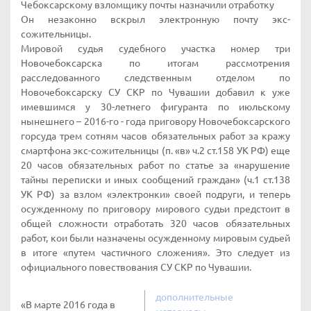
Чебоксарскому взломщику почты назначили отработку
Он незаконно вскрыл электронную почту экс-
сожительницы.
Мировой судья судебного участка номер три
Новочебоксарска по итогам рассмотрения
расследованного следственным отделом по
Новочебоксарску СУ СКР по Чувашии добавил к уже
имевшимся у 30-летнего фигуранта по июльскому
нынешнего – 2016-го - года приговору Новочебоксарского
горсуда трем сотням часов обязательных работ за кражу
смартфона экс-сожительницы (п. «в» ч.2 ст.158 УК РФ) еще
20 часов обязательных работ по статье за «нарушение
тайны переписки и иных сообщений граждан» (ч.1 ст.138
УК РФ) за взлом «электронки» своей подруги, и теперь
осужденному по приговору мирового судьи предстоит в
общей сложности отработать 320 часов обязательных
работ, кои были назначены осужденному мировым судьей
в итоге «путем частичного сложения». Это следует из
официального повествования СУ СКР по Чувашии.
дополнительные
«В марте 2016 года в