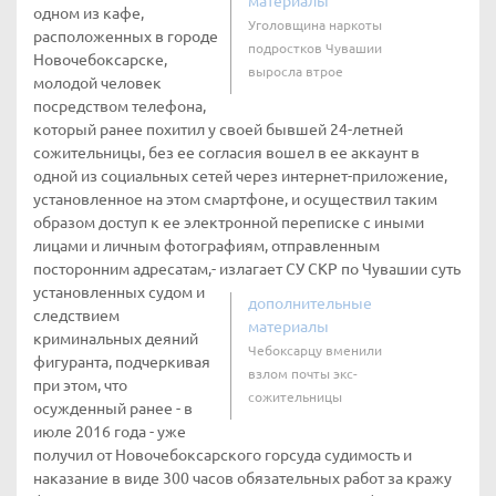
материалы
одном из кафе,
Уголовщина наркоты
расположенных в городе
подростков Чувашии
Новочебоксарске,
выросла втрое
молодой человек
посредством телефона,
который ранее похитил у своей бывшей 24-летней
сожительницы, без ее согласия вошел в ее аккаунт в
одной из социальных сетей через интернет-приложение,
установленное на этом смартфоне, и осуществил таким
образом доступ к ее электронной переписке с иными
лицами и личным фотографиям, отправленным
посторонним адресатам,- излагает СУ СКР по Чувашии суть
установленных судом и
дополнительные
следствием
материалы
криминальных деяний
Чебоксарцу вменили
фигуранта, подчеркивая
взлом почты экс-
при этом, что
сожительницы
осужденный ранее - в
июле 2016 года - уже
получил от Новочебоксарского горсуда судимость и
наказание в виде 300 часов обязательных работ за кражу