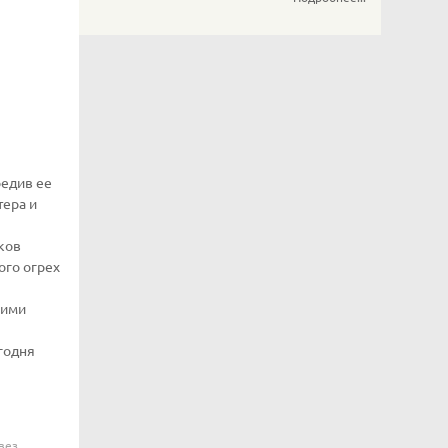
редив ее
тера и
ков
ого огрех
оими
годня
вез