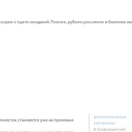
скорее о тщете ожиданий. Похоже, рубежи россиянок в биатлоне н
дополнительные
лонисток становятся уже не призовые
материалы
В Хохфильценской