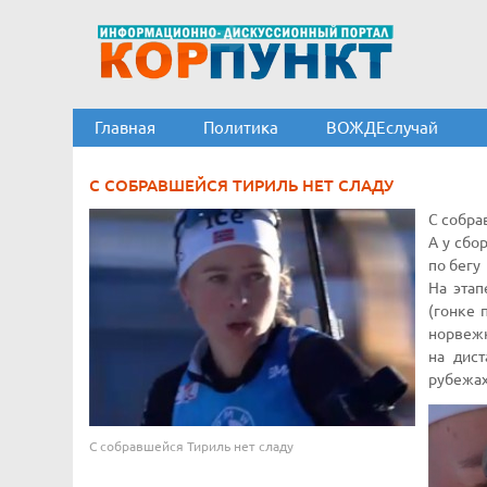
Главная
Политика
ВОЖДЕслучай
С СОБРАВШЕЙСЯ ТИРИЛЬ НЕТ СЛАДУ
С собра
А у сбо
по бегу
На этап
(гонке 
норвежк
на дис
рубежах,
С собравшейся Тириль нет сладу