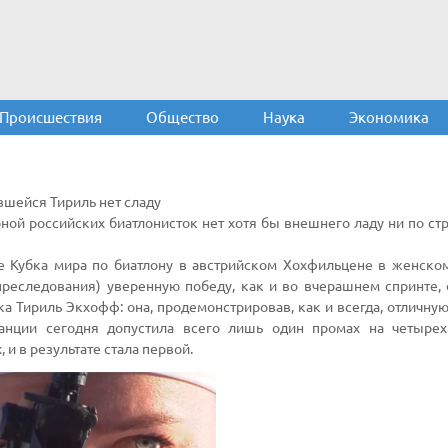
Происшествия
Общество
Наука
Экономика
вшейся Тириль нет сладу
рной российских биатлонисток нет хотя бы внешнего ладу ни по стр
е Кубка мира по биатлону в австрийском Хохфильцене в женско
преследования) уверенную победу, как и во вчерашнем спринте,
а Тириль Экхофф: она, продемонстрировав, как и всегда, отличную
танции сегодня допустила всего лишь один промах на четыре
 и в результате стала первой.