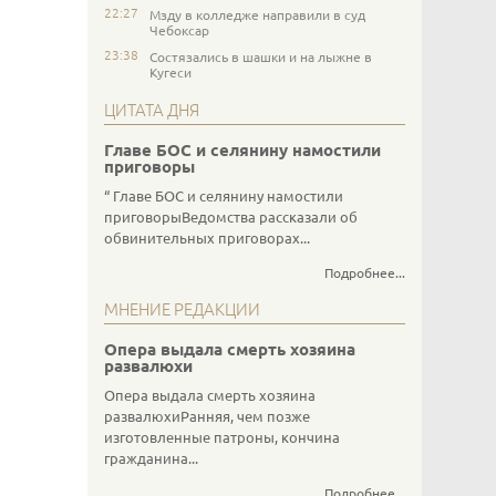
22:27
Мзду в колледже направили в суд
Чебоксар
23:38
Состязались в шашки и на лыжне в
Кугеси
ЦИТАТА ДНЯ
Главе БОС и селянину намостили
приговоры
Главе БОС и селянину намостили
приговорыВедомства рассказали об
обвинительных приговорах...
Подробнее...
МНЕНИЕ РЕДАКЦИИ
Опера выдала смерть хозяина
развалюхи
Опера выдала смерть хозяина
развалюхиРанняя, чем позже
изготовленные патроны, кончина
гражданина...
Подробнее...