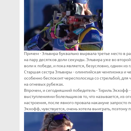
Причем - Эльвира буквально вырвала третье место в 
на пару десятков доли секунды. Эльвира уже во второ
воли к победе, и пока является, безусловно, одним из
Старшая сестра Эльвиры - олимпийская чемпионка и ч
особенно беспокоит чересполосица со стрельбой, для
на огневых рубежах.
Впрочем, и сегодняшний победитель - Тириль Экхофф - 
выступлениями болельщиков то, что называется, из огн
настроения, после явного провала накануне запросто 
Экхофф, чувствуется, очень хотела выиграть, поэтому 