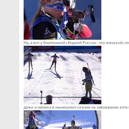
Ну, а вот у биатлонной сборной России - что женской, 
даже и намека в нынешнем сезоне на завоевание хоть 