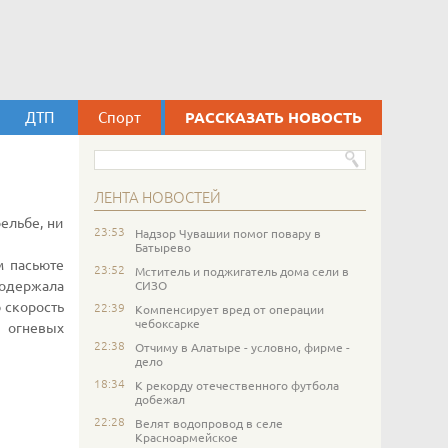
ДТП
Спорт
РАССКАЗАТЬ НОВОСТЬ
ЛЕНТА НОВОСТЕЙ
ельбе, ни
23:53
Надзор Чувашии помог повару в
Батырево
м пасьюте
23:52
Мститель и поджигатель дома сели в
 одержала
СИЗО
 скорость
22:39
Компенсирует вред от операции
чебоксарке
х огневых
22:38
Отчиму в Алатыре - условно, фирме -
дело
18:34
К рекорду отечественного футбола
добежал
22:28
Велят водопровод в селе
Красноармейское