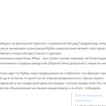
разборке на финишной прямой с норвежкой Ингрид Тандреволд, опе
й раз в нынешнем розыгрыше Кубка мира воочию являет силу харак
 главных открытий престижного турнира.
емпионка мира Анна Эберг - выступает нынче неровно, ее болельщи
 чемпионки и лидера шведской сборной Анна допускает слишком мн
пока идет по Кубку мира традиционно не стабильно: она бросает св
я да в полымя, то везет их по этаким американским горкам своего
поднимаясь на следующий день на первую ступень пьедестала. Но се
против обыкновения неспешно выцеливала, и в итоге - победила.
дополнительные
материалы
Стойкий Себастьян вы