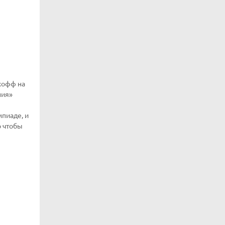
хофф на
ния»
мпиаде, и
о чтобы