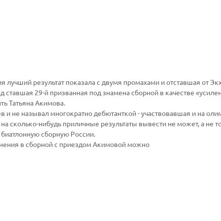
я лучший результат показала с двумя промахами и отставшая от Эк
нд ставшая 29-й призванная под знамена сборной в качестве «усиле
ть Татьяна Акимова.
в и не называл многократно дебютанткой - участвовавшая и на оли
 на сколько-нибудь приличные результаты вывести не может, а не т
 биатлонную сборную России.
енения в сборной с приездом Акимовой можно