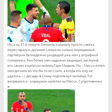
Ну, а на 37-й минуте Лионель поначалу просто слегка
перестарался, догоняя слишком сильно переданный
партнером безнадежно уходящий уже мяч у штрафной
соперника. Тем более мяч надежно защищал, заслонив
его своим корпусом чилиец Гари Медель. Но – Месси хотел
мяч догнать во что бы то ни стало, а когда это ему не
удалось – с досады в спину подтолкнул чилийца. Тот
взорвался и - коршуном налетел на Месси. Супротивники
в