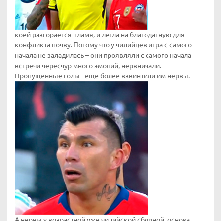
коей разгорается пламя, и легла на благодатную для
конфликта почву. Потому что у чилийцев игра с самого
начала не заладилась – они проявляли с самого начала
встречи чересчур много эмоций, нервничали.
Пропущенные голы - еще более взвинтили им нервы.
А нервы у возрастной уже чилийской сборной, основа