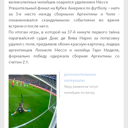
великолепных чилийцев озарился удалением Месси
Утешительный финал на Кубке Америки по футболу – матч
за 3-е место между сборными Аргентины и Чили -
ознаменовался скандальными событиями во время
встречи и после него.
По итогам игры, в которой на 37-й минуте первого тайма
парагвайский судья Диас де Вива Марио за потасовку
удалил с поля, предъявив обоим красную карточку, лидера
аргентинцев Лионеля Месси и чилийца Гари Меделя,
формально победу одержала сборная Аргентины со
счетом 2:1.
дополнительные
материалы
Перу развеяла титул
чилийцев по ветру