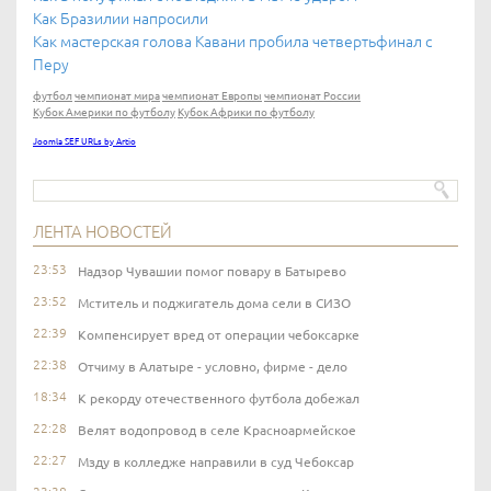
Как Бразилии напросили
Как мастерская голова Кавани пробила четвертьфинал с
Перу
футбол
чемпионат мира
чемпионат Европы
чемпионат России
Кубок Америки по футболу
Кубок Африки по футболу
Joomla SEF URLs by Artio
ЛЕНТА НОВОСТЕЙ
23:53
Надзор Чувашии помог повару в Батырево
23:52
Мститель и поджигатель дома сели в СИЗО
22:39
Компенсирует вред от операции чебоксарке
22:38
Отчиму в Алатыре - условно, фирме - дело
18:34
К рекорду отечественного футбола добежал
22:28
Велят водопровод в селе Красноармейское
22:27
Мзду в колледже направили в суд Чебоксар