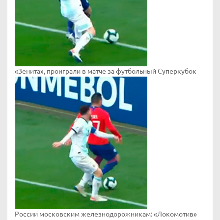
«Зенита», проиграли в матче за футбольный Суперкубок
России московским железнодорожникам: «Локомотив»